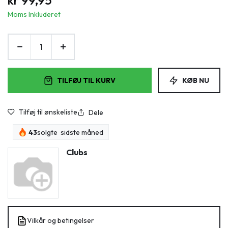
kr
99,95
Moms Inkluderet
TILFØJ TIL KURV
KØB NU
Tilføj til ønskeliste
Dele
43
solgte sidste måned
Clubs
Vilkår og betingelser