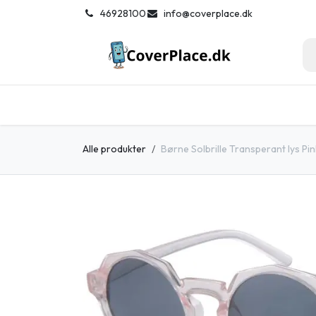
Spring til indhold
͏
46928100
info@coverplace.dk
Hjem
Smartphone tilbehør
Solb
Alle produkter
Børne Solbrille Transperant lys Pi