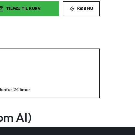
TILFØJ TIL KURV
KØB NU
denfor 24 timer
om AI)