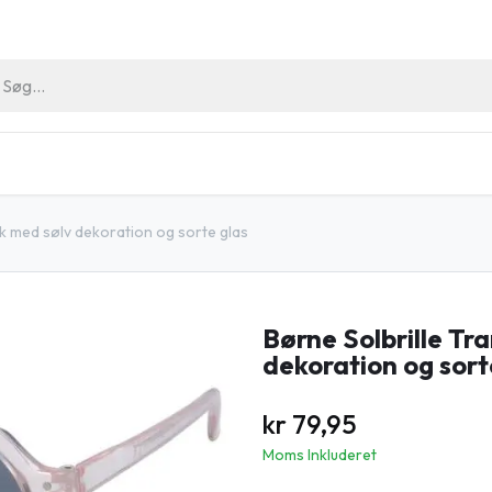
riller
Hygiejne Artikler
Outlet
Arrangement
nk med sølv dekoration og sorte glas
Børne Solbrille Tr
dekoration og sort
kr
79,95
Moms Inkluderet