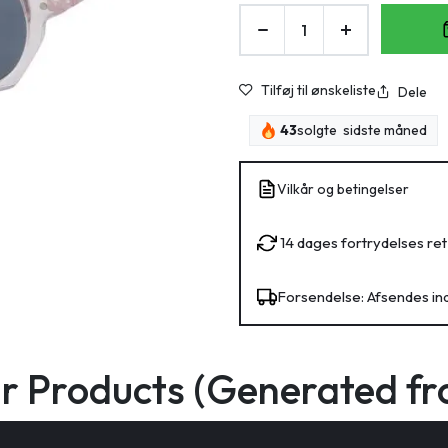
Tilføj til ønskeliste
Dele
43
solgte sidste måned
Vilkår og betingelser
14 dages fortrydelses ret
Forsendelse: Afsendes in
ar Products (Generated fr