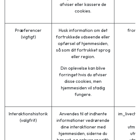
afviser eller kassere de
cookies.
Præferencer
Husk information om det
front
(vigtigt)
fortrukkede udseende eller
opførsel af hjemmesiden,
så som dit fortrukket sprog
eller region.
Din oplevelse kan blive
forringet hvis du afviser
disse cookies, men
hjemmesiden vil stadig
fungere.
Interaktionshistorik
Anvendes til at indhente
im_livech
(valgfrit)
informationer vedrørende
dine interaktioner med
utm_c
hjemmesiden, siderne du
utm_