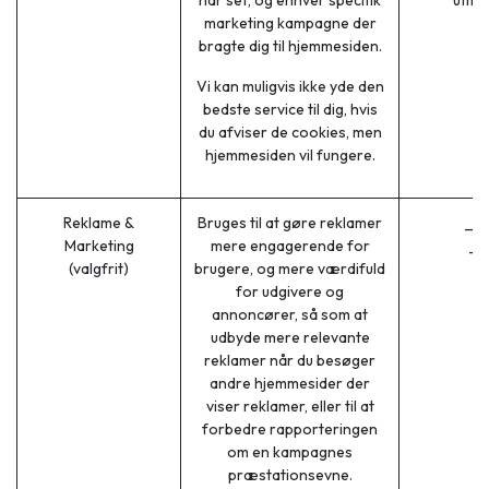
har set, og enhver specifik
utm_
marketing kampagne der
bragte dig til hjemmesiden.
Vi kan muligvis ikke yde den
bedste service til dig, hvis
du afviser de cookies, men
hjemmesiden vil fungere.
Reklame &
Bruges til at gøre reklamer
__g
Marketing
mere engagerende for
__
(valgfrit)
brugere, og mere værdifuld
for udgivere og
annoncører, så som at
udbyde mere relevante
reklamer når du besøger
andre hjemmesider der
viser reklamer, eller til at
forbedre rapporteringen
om en kampagnes
præstationsevne.