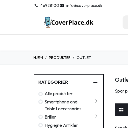
Spring til indhold
͏
46928100
info@coverplace.dk
Hjem
Smartphone tilbehør
Solb
HJEM
PRODUKTER
OUTLET
Outl
KATEGORIER
Spar p
Alle produkter
Smartphone and
Tablet accessories
Briller
Hygiejne Artikler
Sennh