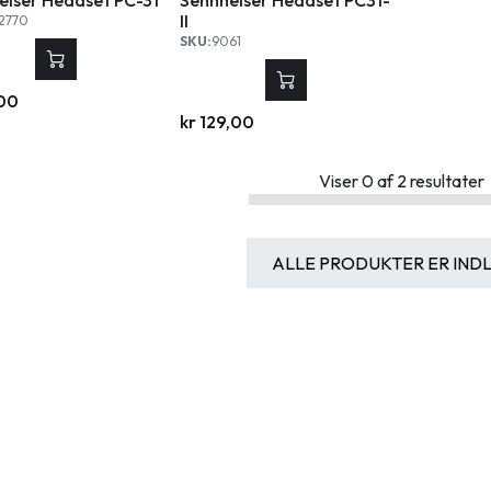
II
2770
SKU:
9061
00
kr
129,00
Viser
0
af
2
resultater
ALLE PRODUKTER ER IND