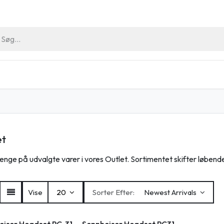
riller
Hygiejne Artikler
Outlet
Arrangement
et
enge på udvalgte varer i vores Outlet. Sortimentet skifter løbend
Vise
20
Sorter Efter:
Newest Arrivals
eiser Headset PC-31
Sennheiser Headset PC31-