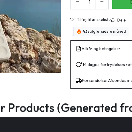
Tilføj til ønskeliste
Dele
43
solgte sidste måned
Vilkår og betingelser
14 dages fortrydelses ret
Forsendelse: Afsendes in
ar Products (Generated fr