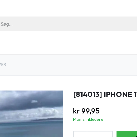
riller
Hygiejne Artikler
Outlet
Arrangement
VER
[814013] IPHONE 
kr
99,95
Moms Inkluderet