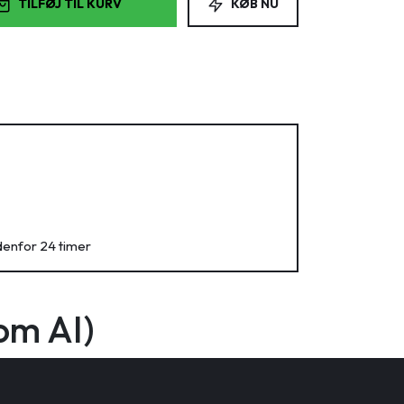
TILFØJ TIL KURV
KØB NU
denfor 24 timer
om AI)