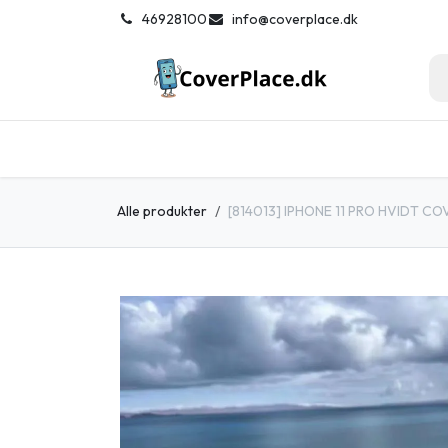
Spring til indhold
͏
46928100
info@coverplace.dk
Hjem
Smartphone tilbehør
Solb
Alle produkter
[814013] IPHONE 11 PRO HVIDT CO