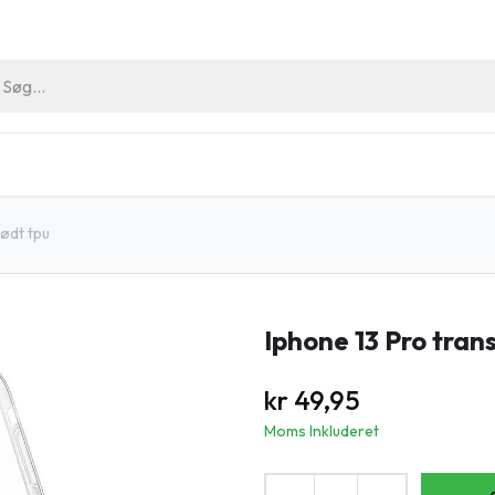
riller
Hygiejne Artikler
Outlet
Arrangement
ødt tpu
Iphone 13 Pro tran
kr
49,95
Moms Inkluderet