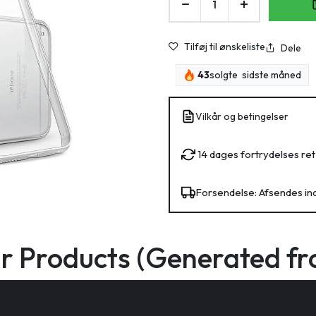
Tilføj til ønskeliste
Dele
43
solgte sidste måned
Vilkår og betingelser
14 dages fortrydelses ret
Forsendelse: Afsendes in
ar Products (Generated fr