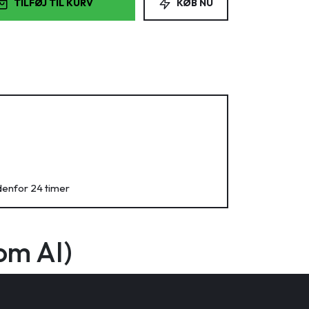
TILFØJ TIL KURV
KØB NU
denfor 24 timer
om AI)