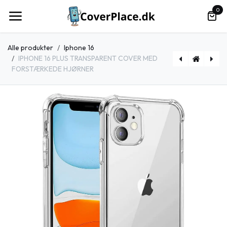
Spring til indhold
0
Alle produkter
Iphone 16
IPHONE 16 PLUS TRANSPARENT COVER MED
FORSTÆRKEDE HJØRNER
[819005] IPHONE 16 MAT SORT VINTAGE LOOK FLIP COVER
[818031] IPHONE 15 LYSE BRUN FLIP COVER