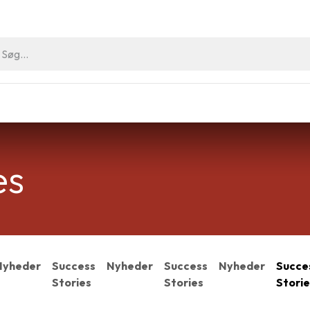
riller
Hygiejne Artikler
Outlet
Arrangement
es
Nyheder
Success
Nyheder
Success
Nyheder
Succe
Stories
Stories
Storie