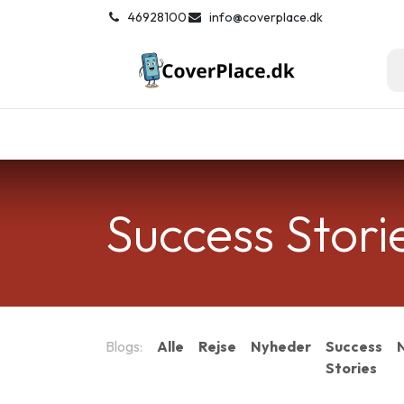
Spring til indhold
͏
46928100
info@coverplace.dk
Hjem
Smartphone tilbehør
Solb
Success Stori
Blogs:
Alle
Rejse
Nyheder
Success
Stories