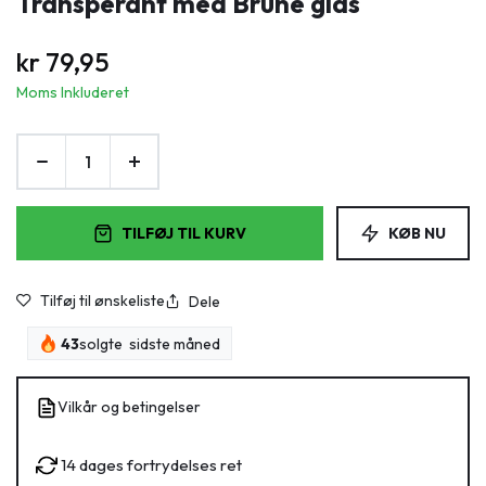
Transperant med Brune glas
kr
79,95
Moms Inkluderet
TILFØJ TIL KURV
KØB NU
Tilføj til ønskeliste
Dele
43
solgte sidste måned
Vilkår og betingelser
14 dages fortrydelses ret