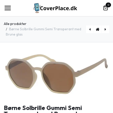
Spring til indhold
0
Alle produkter
Børne Solbrille Gummi Semi Transperant med
Brune glas
[505222-26024] Børne Solbrille Gummi Pink med Brune glas
[505224-26024] Børne Solbrille Sort Gummi med Sorte glas
Børne Solbrille Gummi Semi