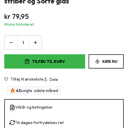
striber og Sorte glas
kr
79,95
Moms Inkluderet
TILFØJ TIL KURV
KØB NU
Tilføj til ønskeliste
Dele
43
solgte sidste måned
Vilkår og betingelser
14 dages fortrydelses ret